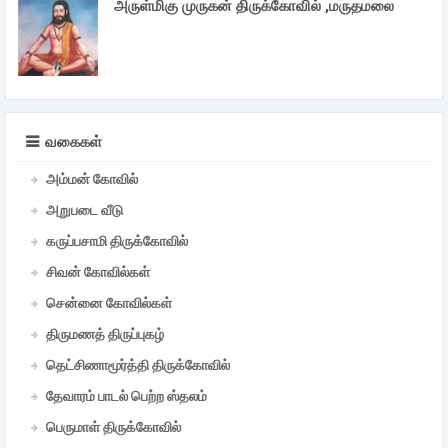
அருள்மிகு முருகன் திருக்கோவில் ,மருதமலை
வகைகள்
அம்மன் கோவில்
அறுபடை வீடு
கருப்பசாமி திருக்கோவில்
சிவன் கோவில்கள்
சென்னை கோவில்கள்
திருமணத் திருப்புகழ்
தெட்சிணாமூர்த்தி திருக்கோவில்
தேவாரம் பாடல் பெற்ற ஸ்தலம்
பெருமாள் திருக்கோவில்