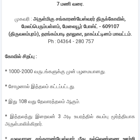
7 மணி வரை.
முகவரி :
அருள்மிகு சங்காரண்யேஸ்வரர் திருக்கோவில்,
மேலப்பெரும்பள்ளம், மேலையூர் போஸ்ட் - 609107
(திருவலம்புரம்), தரங்கம்பாடி தாலுகா, நாகப்பட்டினம் மாவட்டம்.
Ph : 04364 - 280 757
கோவில் சிறப்பு :
* 1000-2000 வருடங்களுக்கு முன் பழமையானது.
* சோழனால் இத்தலம் கட்டப்பட்டது.
* இது 108 வது தேவாரத்தலம் ஆகும்.
* இத்தலத்து இறைவன் 3 அடி உயரத்தில் சுயம்பு மூர்த்தியாக
அருள்பாலிக்கிறார்.
*
மூலவரான சங்காரண்யேஸ்வரர் மீது நல்லெண்ணை ஊற்றி