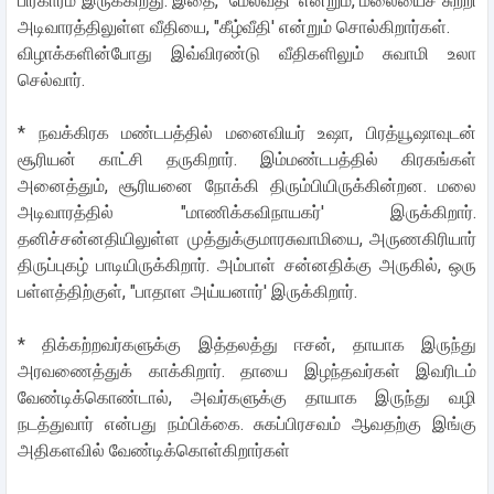
பிரகாரம் இருக்கிறது. இதை, "மேல்வீதி' என்றும், மலையைச் சுற்றி
அடிவாரத்திலுள்ள வீதியை, "கீழ்வீதி' என்றும் சொல்கிறார்கள்.
விழாக்களின்போது இவ்விரண்டு வீதிகளிலும் சுவாமி உலா
செல்வார்.
* நவக்கிரக மண்டபத்தில் மனைவியர் உஷா, பிரத்யூஷாவுடன்
சூரியன் காட்சி தருகிறார். இம்மண்டபத்தில் கிரகங்கள்
அனைத்தும், சூரியனை நோக்கி திரும்பியிருக்கின்றன. மலை
அடிவாரத்தில் "மாணிக்கவிநாயகர்' இருக்கிறார்.
தனிச்சன்னதியிலுள்ள முத்துக்குமாரசுவாமியை, அருணகிரியார்
திருப்புகழ் பாடியிருக்கிறார். அம்பாள் சன்னதிக்கு அருகில், ஒரு
பள்ளத்திற்குள், "பாதாள அய்யனார்' இருக்கிறார்.
* திக்கற்றவர்களுக்கு இத்தலத்து ஈசன், தாயாக இருந்து
அரவணைத்துக் காக்கிறார். தாயை இழந்தவர்கள் இவரிடம்
வேண்டிக்கொண்டால், அவர்களுக்கு தாயாக இருந்து வழி
நடத்துவார் என்பது நம்பிக்கை. சுகப்பிரசவம் ஆவதற்கு இங்கு
அதிகளவில் வேண்டிக்கொள்கிறார்கள்