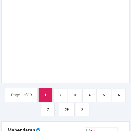
Page 1 of 39
1
2
3
4
5
6
...
7
39
Mahendaran