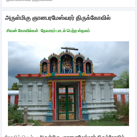
அருள்மிகு ஞானபரமேஸ்வரர் திருக்கோவில்
சிவன் கோவில்கள்
தேவாரம் பாடல் பெற்ற ஸ்தலம்