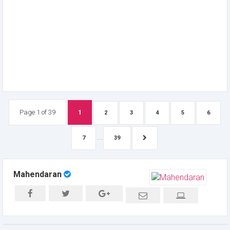
Page 1 of 39
1
2
3
4
5
6
...
7
39
Mahendaran