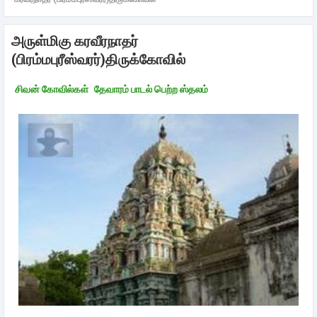
அருள்மிகு கரவீரநாதர்
(பிரம்மபுரீஸ்வரர்)திருக்கோவில்
சிவன் கோவில்கள்
தேவாரம் பாடல் பெற்ற ஸ்தலம்