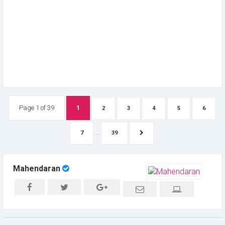
Page 1 of 39
1
2
3
4
5
6
...
7
39
Mahendaran