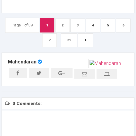
Page 1 of 39
1
2
3
4
5
6
...
7
39
Mahendaran
0 Comments: