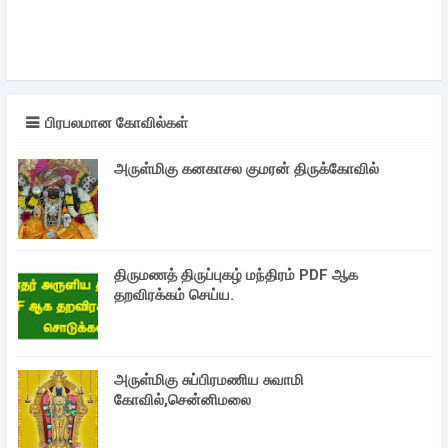
பிரபலமான கோவில்கள்
அருள்மிகு கனகாசல குமரன் திருக்கோவில்
திருமணத் திருப்புகழ் மந்திரம் PDF ஆக
தறவிரக்கம் செய்ய.
அருள்மிகு சுப்பிரமணிய சுவாமி
கோவில்,சென்னிமலை