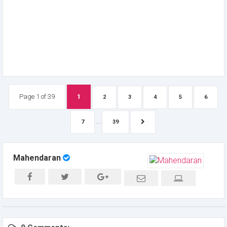
Page 1 of 39
1
2
3
4
5
6
...
7
39
Mahendaran