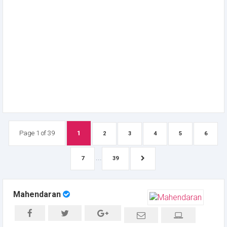
Page 1 of 39
1
2
3
4
5
6
...
7
39
Mahendaran