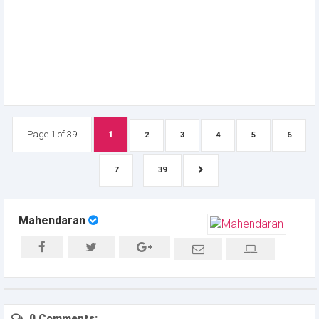
Page 1 of 39
1
2
3
4
5
6
...
7
39
Mahendaran
0 Comments: