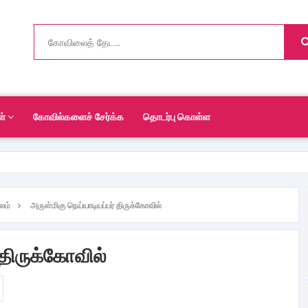
ள்
கோவில்களைச் சேர்க்க
தொடர்பு கொள்ள
லம்
அருள்மிகு நெய்யாடியப்பர் திருக்கோவில்
 திருக்கோவில்