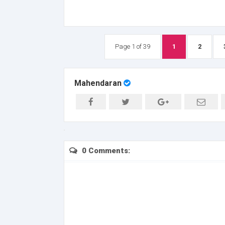
Page 1 of 39
1
2
Mahendaran
0 Comments: