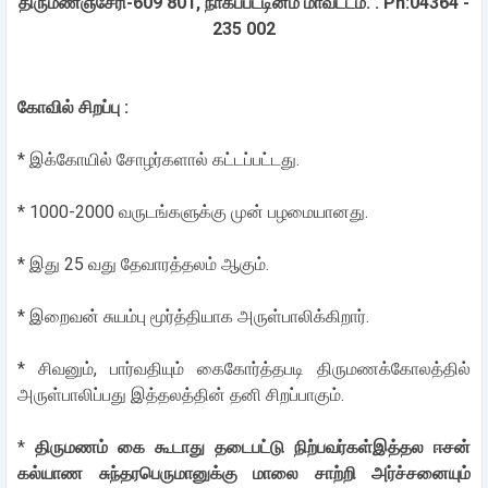
திருமணஞ்சேரி-609 801, நாகப்பட்டினம் மாவட்டம்.
. Ph:04364 -
235 002
கோவில் சிறப்பு :
* இக்கோயில் சோழர்களால் கட்டப்பட்டது.
* 1000-2000 வருடங்களுக்கு முன் பழமையானது.
* இது 25 வது தேவாரத்தலம் ஆகும்.
* இறைவன் சுயம்பு மூர்த்தியாக அருள்பாலிக்கிறார்.
* சிவனும், பார்வதியும் கைகோர்த்தபடி திருமணக்கோலத்தில்
அருள்பாலிப்பது இத்தலத்தின் தனி சிறப்பாகும்.
*
திருமணம் கை கூடாது தடைபட்டு நிற்பவர்கள்இத்தல ஈசன்
கல்யாண சுந்தரபெருமானுக்கு மாலை சாற்றி அர்ச்சனையும்