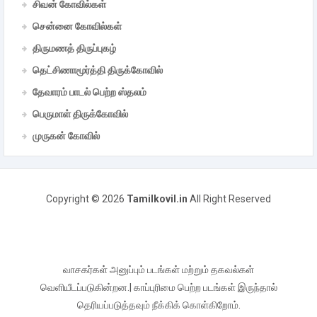
சிவன் கோவில்கள்
சென்னை கோவில்கள்
திருமணத் திருப்புகழ்
தெட்சிணாமூர்த்தி திருக்கோவில்
தேவாரம் பாடல் பெற்ற ஸ்தலம்
பெருமாள் திருக்கோவில்
முருகன் கோவில்
Copyright ©
2026
Tamilkovil.in
All Right Reserved
வாசகர்கள் அனுப்பும் படங்கள் மற்றும் தகவல்கள்
வெளியீடப்படுகின்றன.| காப்புரிமை பெற்ற படங்கள் இருந்தால்
தெரியப்படுத்தவும் நீக்கிக் கொள்கிறோம்.