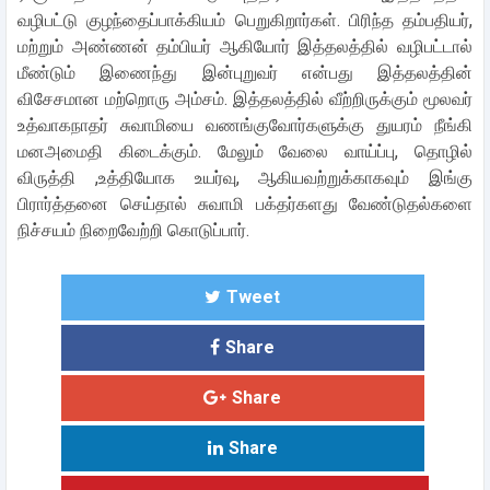
வழிபட்டு குழந்தைப்பாக்கியம் பெறுகிறார்கள். பிரிந்த தம்பதியர்,
மற்றும் அண்ணன் தம்பியர் ஆகியோர் இத்தலத்தில் வழிபட்டால்
மீண்டும் இணைந்து இன்புறுவர் என்பது இத்தலத்தின்
விசேசமான மற்றொரு அம்சம். இத்தலத்தில் வீற்றிருக்கும் மூலவர்
உத்வாகநாதர் சுவாமியை வணங்குவோர்களுக்கு துயரம் நீங்கி
மனஅமைதி கிடைக்கும். மேலும் வேலை வாய்ப்பு, தொழில்
விருத்தி ,உத்தியோக உயர்வு, ஆகியவற்றுக்காகவும் இங்கு
பிரார்த்தனை செய்தால் சுவாமி பக்தர்களது வேண்டுதல்களை
நிச்சயம் நிறைவேற்றி கொடுப்பார்.
Tweet
Share
Share
Share