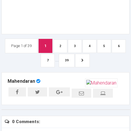
Page 1 of 39
1
2
3
4
5
6
...
7
39
Mahendaran
0 Comments: