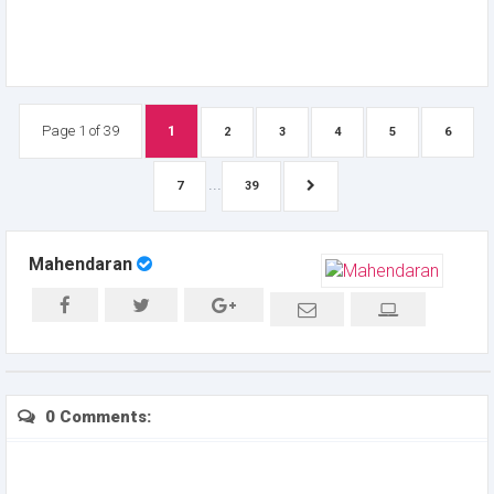
Page 1 of 39
1
2
3
4
5
6
...
7
39
Mahendaran
0 Comments: