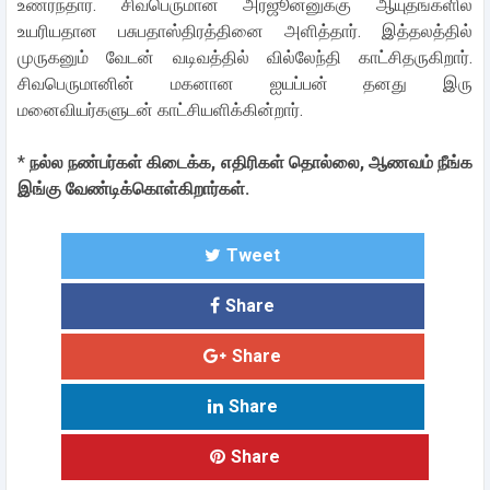
உணர்ந்தார். சிவபெருமான் அர்ஜூனனுக்கு ஆயுதங்களில்
உயரியதான பசுபதாஸ்திரத்தினை அளித்தார். இத்தலத்தில்
முருகனும் வேடன் வடிவத்தில் வில்லேந்தி காட்சிதருகிறார்.
சிவபெருமானின் மகனான ஐயப்பன் தனது இரு
மனைவியர்களுடன் காட்சியளிக்கின்றார்.
*
நல்ல நண்பர்கள் கிடைக்க, எதிரிகள் தொல்லை, ஆணவம் நீங்க
இங்கு வேண்டிக்கொள்கிறார்கள்.
Tweet
Share
Share
Share
Share