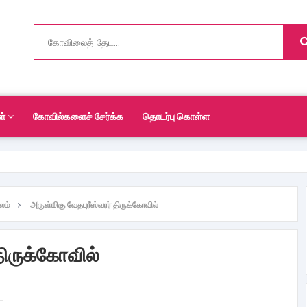
ள்
கோவில்களைச் சேர்க்க
தொடர்பு கொள்ள
லம்
அருள்மிகு வேதபுரீஸ்வரர் திருக்கோவில்
திருக்கோவில்