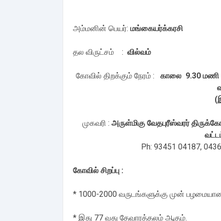
அம்மனின் பெயர்:
மங்கையர்க்கரசி
தல விருட்சம் :
வில்வம்
கோவில் திறக்கும் நேரம் :
காலை 9.30 மணி ம
வ
(
முகவரி :
அருள்மிகு வேதபுரீஸ்வரர் திருக்க
வட்டம
Ph: 93451 04187, 043
கோவில் சிறப்பு :
* 1000-2000 வருடங்களுக்கு முன் பழமையான
* இது 77 வது தேவாரத்தலம் ஆகும்.