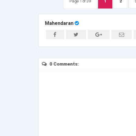
Page 1 of 39
1
2
Mahendaran
0 Comments: