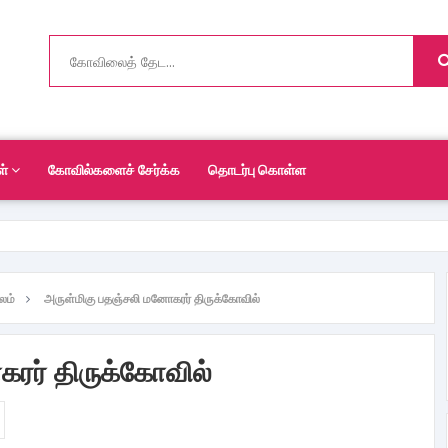
ள்
கோவில்களைச் சேர்க்க
தொடர்பு கொள்ள
லம்
அருள்மிகு பதஞ்சலி மனோகரர் திருக்கோவில்
ரர் திருக்கோவில்